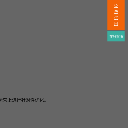
免
费
试
。
用
在线客服
运营上进行针对性优化。