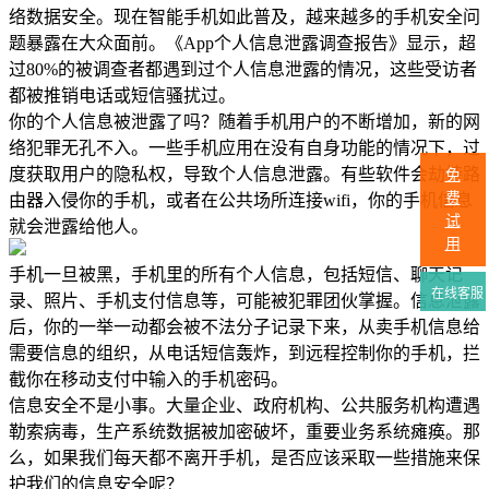
络数据安全。现在智能手机如此普及，越来越多的手机安全问
题暴露在大众面前。《App个人信息泄露调查报告》显示，超
过80%的被调查者都遇到过个人信息泄露的情况，这些受访者
都被推销电话或短信骚扰过。
你的个人信息被泄露了吗？随着手机用户的不断增加，新的网
络犯罪无孔不入。一些手机应用在没有自身功能的情况下，过
度获取用户的隐私权，导致个人信息泄露。有些软件会劫持路
免
费
由器入侵你的手机，或者在公共场所连接wifi，你的手机信息
试
就会泄露给他人。
用
手机一旦被黑，手机里的所有个人信息，包括短信、聊天记
在线客服
录、照片、手机支付信息等，可能被犯罪团伙掌握。信息泄露
后，你的一举一动都会被不法分子记录下来，从卖手机信息给
需要信息的组织，从电话短信轰炸，到远程控制你的手机，拦
截你在移动支付中输入的手机密码。
信息安全不是小事。大量企业、政府机构、公共服务机构遭遇
勒索病毒，生产系统数据被加密破坏，重要业务系统瘫痪。那
么，如果我们每天都不离开手机，是否应该采取一些措施来保
护我们的信息安全呢？